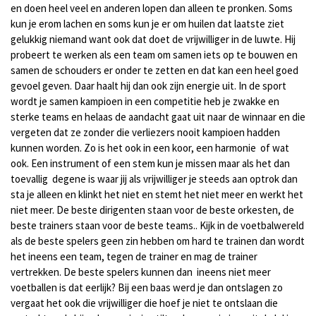
en doen heel veel en anderen lopen dan alleen te pronken. Soms
kun je erom lachen en soms kun je er om huilen dat laatste ziet
gelukkig niemand want ook dat doet de vrijwilliger in de luwte. Hij
probeert te werken als een team om samen iets op te bouwen en
samen de schouders er onder te zetten en dat kan een heel goed
gevoel geven. Daar haalt hij dan ook zijn energie uit. In de sport
wordt je samen kampioen in een competitie heb je zwakke en
sterke teams en helaas de aandacht gaat uit naar de winnaar en die
vergeten dat ze zonder die verliezers nooit kampioen hadden
kunnen worden. Zo is het ook in een koor, een harmonie of wat
ook. Een instrument of een stem kun je missen maar als het dan
toevallig degene is waar jij als vrijwilliger je steeds aan optrok dan
sta je alleen en klinkt het niet en stemt het niet meer en werkt het
niet meer. De beste dirigenten staan voor de beste orkesten, de
beste trainers staan voor de beste teams.. Kijk in de voetbalwereld
als de beste spelers geen zin hebben om hard te trainen dan wordt
het ineens een team, tegen de trainer en mag de trainer
vertrekken. De beste spelers kunnen dan ineens niet meer
voetballen is dat eerlijk? Bij een baas werd je dan ontslagen zo
vergaat het ook die vrijwilliger die hoef je niet te ontslaan die